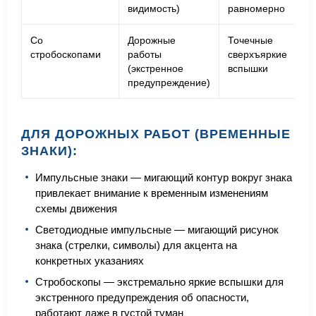
видимость)
равномерно
Со
Дорожные
Точечные
Ко
стробоскопами
работы
сверхъяркие
ре
(экстренное
вспышки
в
предупреждение)
ДЛЯ ДОРОЖНЫХ РАБОТ (ВРЕМЕННЫЕ
ЗНАКИ):
Импульсные знаки — мигающий контур вокруг знака
привлекает внимание к временным изменениям
схемы движения
Светодиодные импульсные — мигающий рисунок
знака (стрелки, символы) для акцента на
конкретных указаниях
Стробоскопы — экстремально яркие вспышки для
экстренного предупреждения об опасности,
работают даже в густой туман