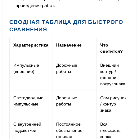
проведения работ.
СВОДНАЯ ТАБЛИЦА ДЛЯ БЫСТРОГО
СРАВНЕНИЯ
Характеристика
Назначение
Что
Р
светится?
р
Импульсные
Дорожные
Внешний
М
(внешние)
работы
контур /
(п
фонари
вокруг знака
Светодиодные
Дорожные
Сам рисунок
М
импульсные
работы
/ контур
(п
знака
ри
С внутренней
Постоянное
Вся
По
подсветкой
обозначение
плоскость
ро
(ночная
знака
св