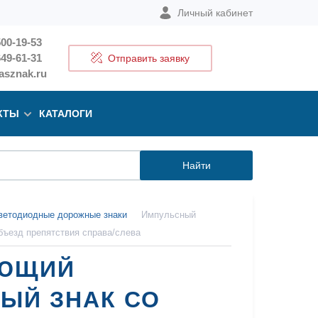
Личный кабинет
500-19-53
649-61-31
Отправить заявку
sznak.ru
КТЫ
КАТАЛОГИ
Найти
ветодиодные дорожные знаки
Импульсный
бъезд препятствия справа/слева
ЯЮЩИЙ
ЫЙ ЗНАК СО