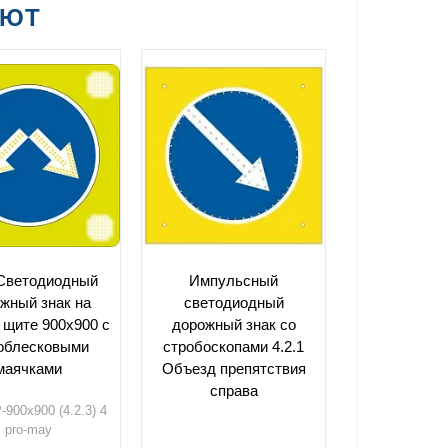
АЮТ
 Светодиодный
Импульсный
жный знак на
cветодиодный
 щите 900x900 с
дорожный знак со
роблесковыми
стробоскопами 4.2.1
маячками
Объезд препятствия
справа
-900x900 (4.2.3) 4
pro-may