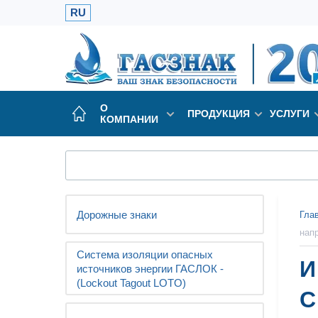
RU
О
ПРОДУКЦИЯ
УСЛУГИ
КОМПАНИИ
Дорожные знаки
Гла
нап
Система изоляции опасных
И
источников энергии ГАСЛОК -
(Lockout Tagout LOTO)
C