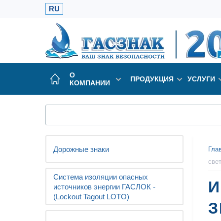
RU
О
ПРОДУКЦИЯ
УСЛУГИ
КОМПАНИИ
Дорожные знаки
Гла
cве
Система изоляции опасных
И
источников энергии ГАСЛОК -
(Lockout Tagout LOTO)
З