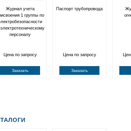
Журнал учета
Паспорт трубопровода
Жу
рисвоения 1 группы по
ог
электробезопасности
еэлектротехническому
персоналу
Цена по запросу
Цена по запросу
Цен
Заказать
Заказать
АТАЛОГИ