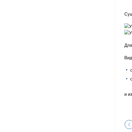
Сущ
Дл
Вид
и и