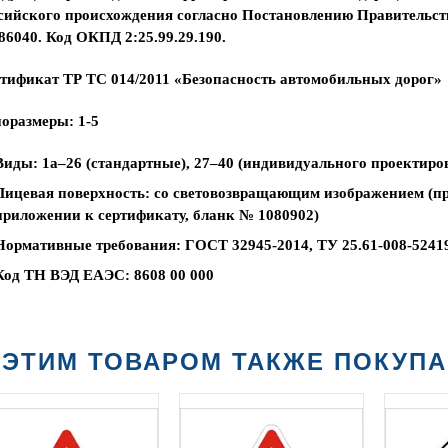
сийского происхождения согласно Постановлению Правительств
86040. Код ОКПД 2:25.99.29.190.
тификат ТР ТС 014/2011 «Безопасность автомобильных дорог»
оразмеры: 1-5
Виды: 1а–26 (стандартные), 27–40 (индивидуального проектиро
Лицевая поверхность: со световозвращающим изображением (п
приложении к сертификату, бланк № 1080902)
Нормативные требования: ГОСТ 32945-2014, ТУ 25.61-008-5241
Код ТН ВЭД ЕАЭС: 8608 00 000
 ЭТИМ ТОВАРОМ ТАКЖЕ ПОКУП