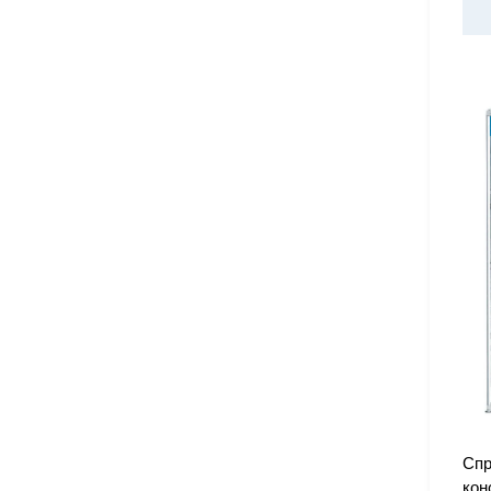
Спр
кон