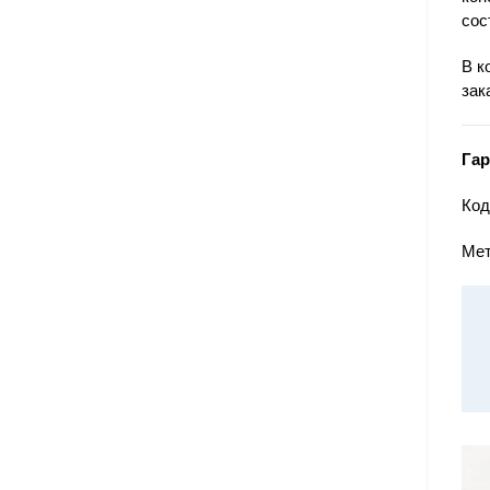
сос
В к
зак
Гар
Код
Мет