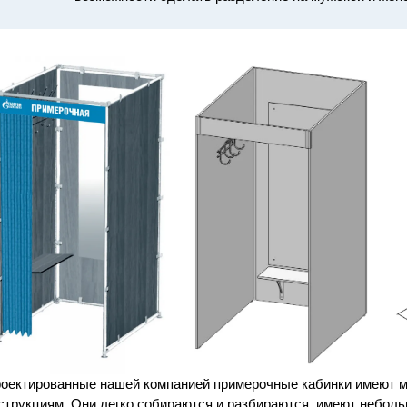
оектированные нашей компанией примерочные кабинки имеют м
струкциям. Они легко собираются и разбираются, имеют неболь