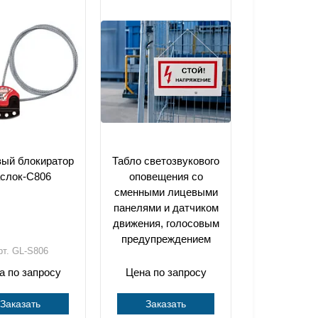
вый блокиратор
Табло светозвукового
аслок-С806
оповещения со
сменными лицевыми
панелями и датчиком
движения, голосовым
предупреждением
рт. GL-S806
а по запросу
Цена по запросу
Заказать
Заказать