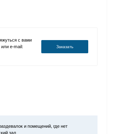
яжуться с вами
или e-mail:
Заказать
аздевалок и помещений, где нет
ский зал