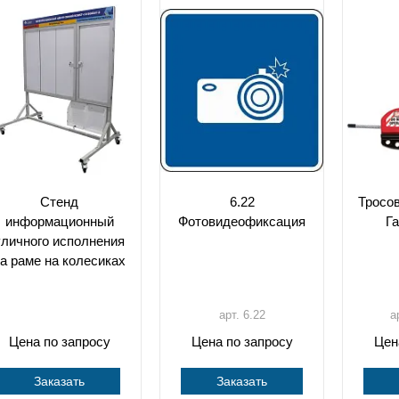
Стенд
6.22
Тросо
информационный
Фотовидеофиксация
Г
уличного исполнения
а раме на колесиках
арт. 6.22
а
Цена по запросу
Цена по запросу
Цен
Заказать
Заказать