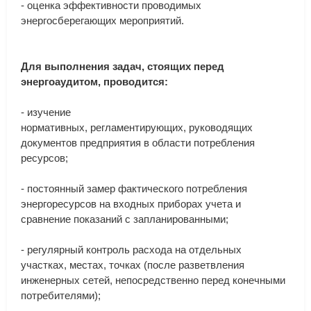
-
оценка
эффективности
проводимых
энергосберегающих
мероприятий
.
Для
выполнения
задач
,
стоящих
перед
энергоаудитом
,
проводится
:
-
изучение
нормативных
,
регламентирующих
,
руководящих
документов
предприятия
в
области
потребления
ресурсов
;
-
постоянный
замер
фактического
потребления
энергоресурсов
на
входных
приборах
учета
и
сравнение
показаний
с
запланированными
;
-
регулярный
контроль
расхода
на
отдельных
участках
,
местах
,
точках
(
после
разветвления
инженерных
сетей
,
непосредственно
перед
конечными
потребителями
);