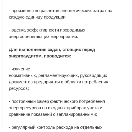
-
производство
расчетов
энергетических
затрат
на
каждую
единицу
продукции
;
-
оценка
эффективности
проводимых
энергосберегающих
мероприятий
.
Для
выполнения
задач
,
стоящих
перед
энергоаудитом
,
проводится
:
-
изучение
нормативных
,
регламентирующих
,
руководящих
документов
предприятия
в
области
потребления
ресурсов
;
-
постоянный
замер
фактического
потребления
энергоресурсов
на
входных
приборах
учета
и
сравнение
показаний
с
запланированными
;
-
регулярный
контроль
расхода
на
отдельных