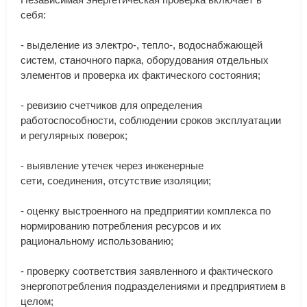
себя
:
-
выделение
из
электро
-,
тепло
-,
водоснабжающей
систем
,
станочного
парка
,
оборудования
отдельных
элементов
и
проверка
их
фактического
состояния
;
-
ревизию
счетчиков
для
определения
работоспособности
,
соблюдении
сроков
эксплуатации
и
регулярных
поверок
;
-
выявление
утечек
через
инженерные
сети
,
соединения
,
отсутствие
изоляции
;
-
оценку
выстроенного
на
предприятии
комплекса
по
нормированию
потребления
ресурсов
и
их
рациональному
использованию
;
-
проверку
соответствия
заявленного
и
фактического
энергопотребления
подразделениями
и
предприятием
в
целом
;