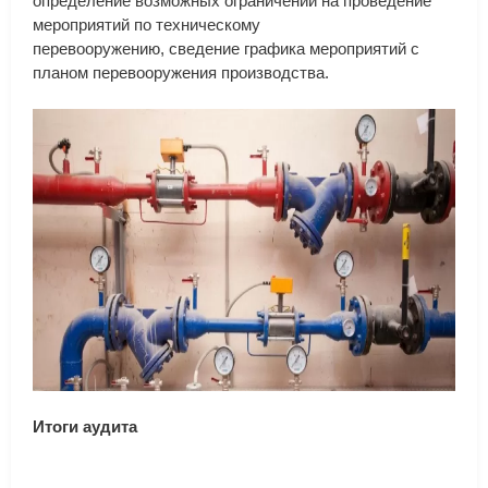
определение
возможных
ограничений
на
проведение
мероприятий
по
техническому
перевооружению
,
сведение
графика
мероприятий
с
планом
перевооружения
производства
.
Итоги
аудита