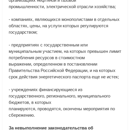
организациях
нефтяной
и
газовой
промышленности
,
электрической
отрасли
хозяйства
;
-
компаниях
,
являющихся
монополистами
в
отдельных
областях
,
цены
,
на
услуги
которых
регулируются
государством
;
-
предприятиях
с
государственным
или
муниципальным
участием
,
на
которых
превышен
лимит
потребления
ресурсов
в
стоимостном
выражении
,
определенном
в
постановлении
Правительства
Российской
Федерации
,
и
на
которых
срок
действия
энергетического
паспорта
еще
не
истек
;
-
учреждениях
финансирующиеся
из
государственного
,
регионального
,
муниципального
бюджетов
,
в
которых
планируются
,
проводятся
,
окончены
мероприятия
по
сбережению
.
За
невыполнение
законодательства
об