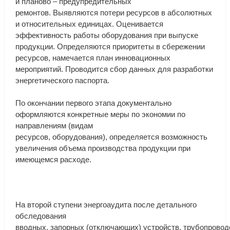
и
планово
–
предупредительных
ремонтов
.
Выявляются
потери
ресурсов
в
абсолютных
и
относительных
единицах
.
Оценивается
эффективность
работы
оборудования
при
выпуске
продукции
.
Определяются
приоритеты
в
сбережении
ресурсов
,
намечается
план
инновационных
мероприятий
.
Проводится
сбор
данных
для
разработки
энергетического
паспорта
.
По
окончании
первого
этапа
документально
оформляются
конкретные
меры
по
экономии
по
направлениям
(
видам
ресурсов
,
оборудования
),
определяется
возможность
увеличения
объема
производства
продукции
при
имеющемся
расходе
.
На
второй
ступени
энергоаудита
после
детального
обследования
вводных
,
запорных
(
отключающих
)
устройств
,
трубопровод