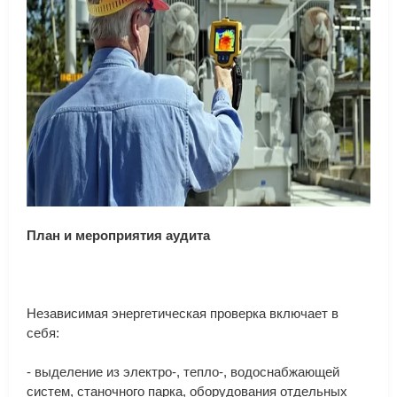
План
и
мероприятия
аудита
Независимая
энергетическая
проверка
включает
в
себя
:
-
выделение
из
электро
-,
тепло
-,
водоснабжающей
систем
,
станочного
парка
,
оборудования
отдельных