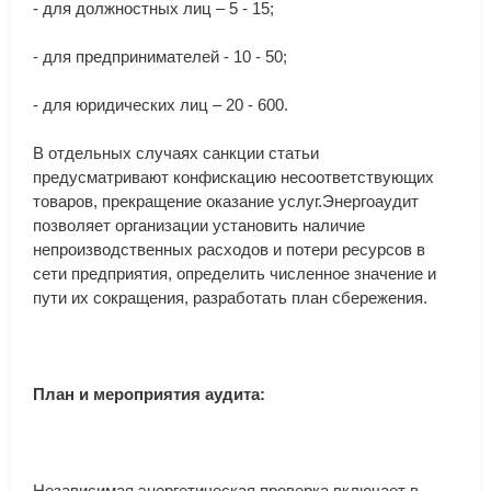
-
для
должностных
лиц
–
5
-
15
;
-
для
предпринимателей
-
10
-
50
;
-
для
юридических
лиц
–
20
-
600
.
В
отдельных
случаях
санкции
статьи
предусматривают
конфискацию
несоответствующих
товаров
,
прекращение
оказание
услуг
.
Энергоаудит
позволяет
организации
установить
наличие
непроизводственных
расходов
и
потери
ресурсов
в
сети
предприятия
,
определить
численное
значение
и
пути
их
сокращения
,
разработать
план
сбережения
.
План
и
мероприятия
аудита:
Независимая
энергетическая
проверка
включает
в