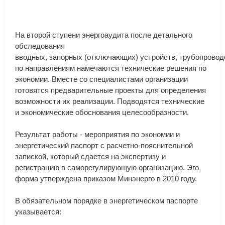
На
второй
ступени
энергоаудита
после
детального
обследования
вводных
,
запорных
(
отключающих
)
устройств
,
трубопровод
по
направлениям
намечаются
технические
решения
по
экономии
.
Вместе
со
специалистами
организации
готовятся
предварительные
проекты
для
определения
возможности
их
реализации
.
Подводятся
технические
и
экономические
обоснования
целесообразности
.
Результат
работы
-
мероприятия
по
экономии
и
энергетический
паспорт
с
расчетно
-
пояснительной
запиской
,
который
сдается
на
экспертизу
и
регистрацию
в
саморегулирующую
организацию
.
Эго
форма
утверждена
приказом
Минэнерго
в
2010
году
.
В
обязательном
порядке
в
энергетическом
паспорте
указывается
: