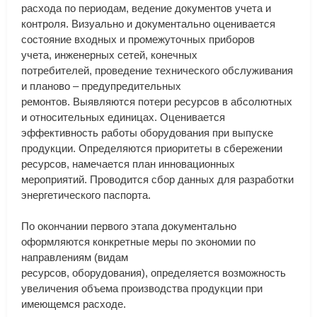
расхода
по
периодам
,
ведение
документов
учета
и
контроля
.
Визуально
и
документально
оценивается
состояние
входных
и
промежуточных
приборов
учета
,
инженерных
сетей
,
конечных
потребителей
,
проведение
технического
обслуживания
и
планово
–
предупредительных
ремонтов
.
Выявляются
потери
ресурсов
в
абсолютных
и
относительных
единицах
.
Оценивается
эффективность
работы
оборудования
при
выпуске
продукции
.
Определяются
приоритеты
в
сбережении
ресурсов
,
намечается
план
инновационных
мероприятий
.
Проводится
сбор
данных
для
разработки
энергетического
паспорта
.
По
окончании
первого
этапа
документально
оформляются
конкретные
меры
по
экономии
по
направлениям
(
видам
ресурсов
,
оборудования
),
определяется
возможность
увеличения
объема
производства
продукции
при
имеющемся
расходе
.