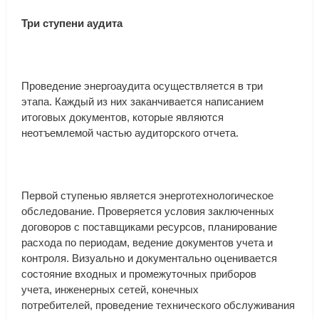
Три
ступени
аудита
Проведение
энергоаудита
осуществляется
в
три
этапа
.
Каждый
из
них
заканчивается
написанием
итоговых
документов
,
которые
являются
неотъемлемой
частью
аудиторского
отчета
.
Первой
ступенью
является
энерготехнологическое
обследование
.
Проверяется
условия
заключенных
договоров
с
поставщиками
ресурсов
,
планирование
расхода
по
периодам
,
ведение
документов
учета
и
контроля
.
Визуально
и
документально
оценивается
состояние
входных
и
промежуточных
приборов
учета
,
инженерных
сетей
,
конечных
потребителей
,
проведение
технического
обслуживания