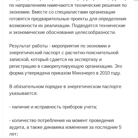
по
направлениям
намечаются
технические
решения
по
экономии
.
Вместе
со
специалистами
организации
готовятся
предварительные
проекты
для
определения
возможности
их
реализации
.
Подводятся
технические
и
экономические
обоснования
целесообразности
.
Результат
работы
-
мероприятия
по
экономии
и
энергетический
паспорт
с
расчетно
-
пояснительной
запиской
,
который
сдается
на
экспертизу
и
регистрацию
в
саморегулирующую
организацию
.
Эго
форма
утверждена
приказом
Минэнерго
в
2010
году
.
В
обязательном
порядке
в
энергетическом
паспорте
указывается
:
-
наличие
и
исправность
приборов
учета
;
-
количество
потребления
на
момент
проведения
аудита
,
а
также
динамика
изменения
за
последние
5
лет
;