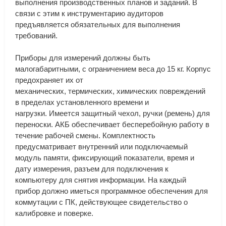
выполнения
производственных
планов
и
заданий
.
В
связи
с
этим
к
инструментарию
аудиторов
предъявляется
обязательных
для
выполнения
требований
.
Приборы
для
измерений
должны
быть
малогабаритными
,
с
ограничением
веса
до
15
кг
.
Корпус
предохраняет
их
от
механических
,
термических
,
химических
повреждений
в
пределах
установленного
времени
и
нагрузки
.
Имеется
защитный
чехол
,
ручки
(
ремень
)
для
переноски
.
АКБ
обеспечивает
бесперебойную
работу
в
течение
рабочей
смены
.
Комплектность
предусматривает
внутренний
или
подключаемый
модуль
памяти
,
фиксирующий
показатели
,
время
и
дату
измерения
,
разъем
для
подключения
к
компьютеру
для
снятия
информации
.
На
каждый
прибор
должно
иметься
программное
обеспечения
для
коммутации
с
ПК
,
действующее
свидетельство
о
калибровке
и
поверке
.