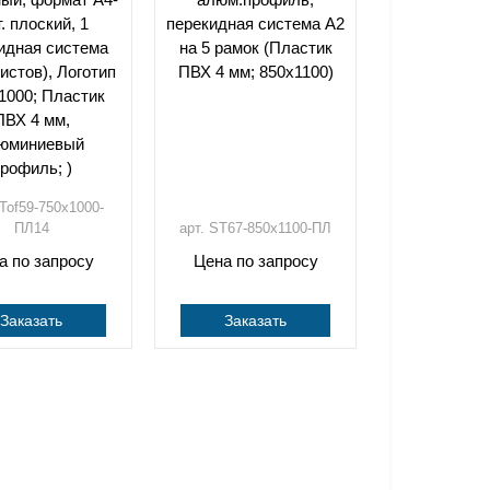
. плоский, 1
перекидная система А2
идная система
на 5 рамок (Пластик
истов), Логотип
ПВХ 4 мм; 850х1100)
1000; Пластик
ПВХ 4 мм,
юминиевый
рофиль; )
STof59-750х1000-
ПЛ14
арт. ST67-850х1100-ПЛ
а по запросу
Цена по запросу
Заказать
Заказать