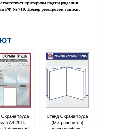
ответствует критериям подтверждения
а РФ № 719. Номер реестровой записи:
АЮТ
 Охрана труда
Стенд Охрана труда
рман А4-2ШТ.
(Метрополитен)
ый, формат А4-
алюм.профиль,