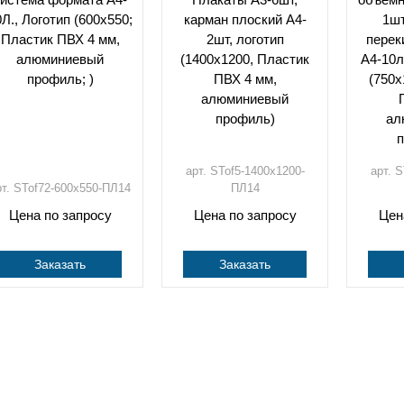
Л., Логотип (600х550;
карман плоский А4-
1шт
Пластик ПВХ 4 мм,
2шт, логотип
перек
алюминиевый
(1400х1200, Пластик
А4-10л
профиль; )
ПВХ 4 мм,
(750х
алюминиевый
профиль)
ал
п
арт. STof5-1400х1200-
арт. 
рт. STof72-600х550-ПЛ14
ПЛ14
Цена по запросу
Цена по запросу
Цен
Заказать
Заказать