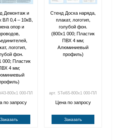
д Демонтаж и
Стенд Доска наряда,
 ВЛ 0,4 – 10кВ,
плакат, логотип,
мена опор и
голубой фон.
проводов,
(800х1 000; Пластик
ъединителей,
ПВХ 4 мм;
кат, логотип,
Алюминиевый
лубой фон.
профиль)
1 000; Пластик
ПВХ 4 мм;
юминиевый
профиль)
el43-800х1 000-ПЛ
арт. STel65-800х1 000-ПЛ
а по запросу
Цена по запросу
Заказать
Заказать