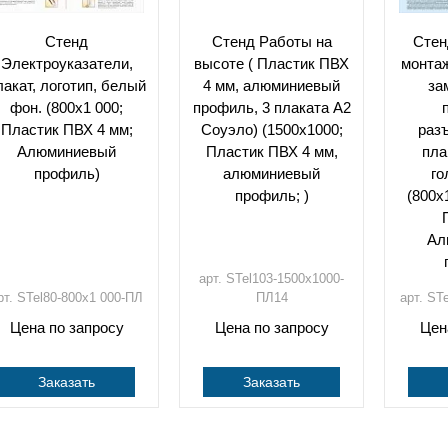
Стенд
Стенд Работы на
Стен
Электроуказатели,
высоте ( Пластик ПВХ
монтаж
лакат, логотип, белый
4 мм, алюминиевый
за
фон. (800х1 000;
профиль, 3 плаката А2
Пластик ПВХ 4 мм;
Соуэло) (1500х1000;
раз
Алюминиевый
Пластик ПВХ 4 мм,
пла
профиль)
алюминиевый
го
профиль; )
(800х
Ал
арт. STel103-1500х1000-
рт. STel80-800х1 000-ПЛ
ПЛ14
арт. ST
Цена по запросу
Цена по запросу
Цен
Заказать
Заказать