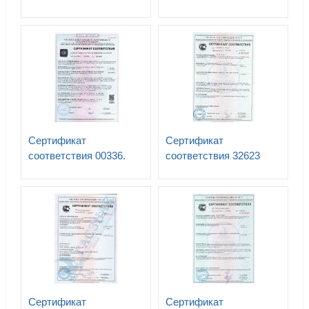
знаки
Знаки безопасности
электробезопасности N
ГОСТ Р 12.4.026-2015
0151277. СО 153-
34.03.603-2003, СТО
34.01.-30.1-001-2016
Сертификат
Сертификат
соответствия 00336.
соответствия 32623
Знаки безопасности, с
Стенд для размещения
применением
средств защиты т.м.
фотолюм.материалов.
ГАССТЕНД
ГОСТ 34428-2018. до
04.2028
Сертификат
Сертификат