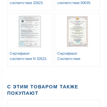
соответствия 32623.
соответствия 00639.
Стенды
Световое табло
информационные т.м.
информационные
ГАСЗНАК
указатели и знаки. ТУ
-27.40.24.-019-
52419895-
2018.-07.06.2024
Сертификат
Сертификат
соответствия N 32623.
Соответствия
Знаки безопасности и
ST.RU.0001.M0020150
информационные щиты
менеджмента качества
для ПАО «РОССЕТИ»
СТО 34.01-24-001-2015
С ЭТИМ ТОВАРОМ ТАКЖЕ
ПОКУПАЮТ