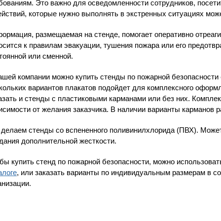
бованиям. Это важно для осведомленности сотрудников, посетит
ействий, которые нужно выполнять в экстренных ситуациях може
ормация, размещаемая на стенде, помогает оперативно отреаг
осится к правилам эвакуации, тушения пожара или его предотв
тоянной или сменной.
ашей компании можно купить стенды по пожарной безопасности
кольких вариантов плакатов подойдет для комплексного оформл
азать и стенды с пластиковыми карманами или без них. Компле
исимости от желания заказчика. В наличии варианты карманов р
делаем стенды со вспененного поливинилхлорида (ПВХ). Може
дания дополнительной жесткости.
бы купить стенд по пожарной безопасности, можно использоват
алоге
, или заказать варианты по индивидуальным размерам в с
анизации.