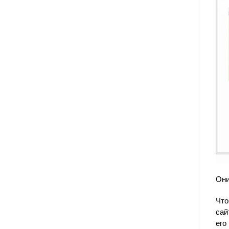
Они
Что
сай
его