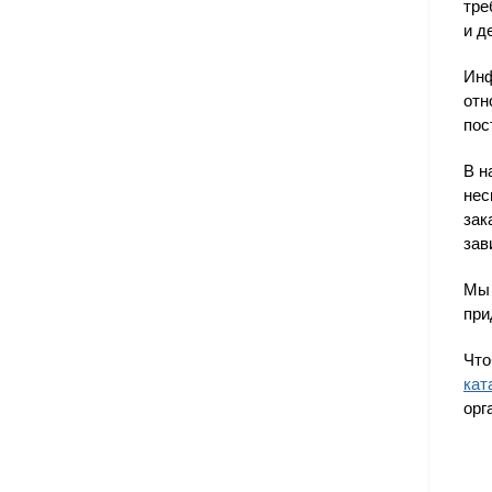
тре
и д
Инф
отн
пос
В н
нес
зак
зав
Мы 
при
Что
кат
орг