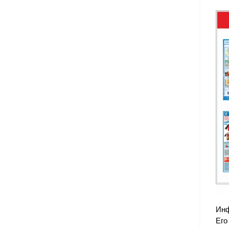
Инф
Его