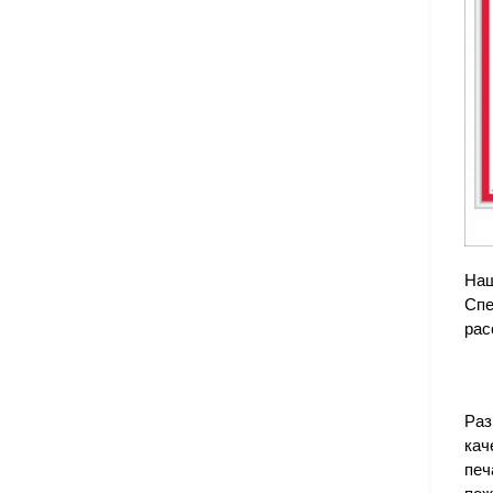
Наш
Спе
рас
Раз
кач
печ