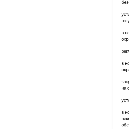
без
уст
гос
в н
охр
рег
в н
охр
зак
на 
уст
в н
нек
обе