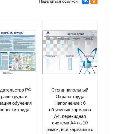
Поделиться ссылкой
одательство РФ
Стенд напольный
хране труда и
Охрана труда
зация обучения
Наполнение : 6
асности труда
объемных карманов
А4, перекидная
система А4 на 10
рамок, все кармашки с