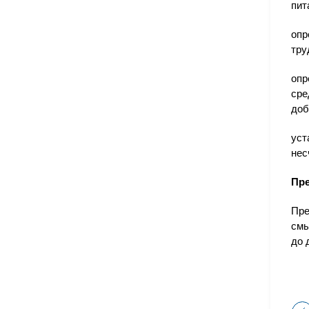
пит
опр
тру
опр
сре
доб
уст
нес
Пре
Пре
смы
до 