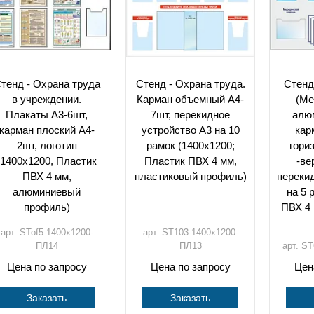
тенд - Охрана труда
Стенд - Охрана труда.
Стенд
в учреждении.
Карман объемный А4-
(Ме
Плакаты А3-6шт,
7шт, перекидное
алю
карман плоский А4-
устройство А3 на 10
кар
2шт, логотип
рамок (1400х1200;
гори
(1400х1200, Пластик
Пластик ПВХ 4 мм,
-ве
ПВХ 4 мм,
пластиковый профиль)
переки
алюминиевый
на 5 
профиль)
ПВХ 4 
арт. STof5-1400х1200-
арт. ST103-1400х1200-
ПЛ14
ПЛ13
арт. S
Цена по запросу
Цена по запросу
Цен
Заказать
Заказать