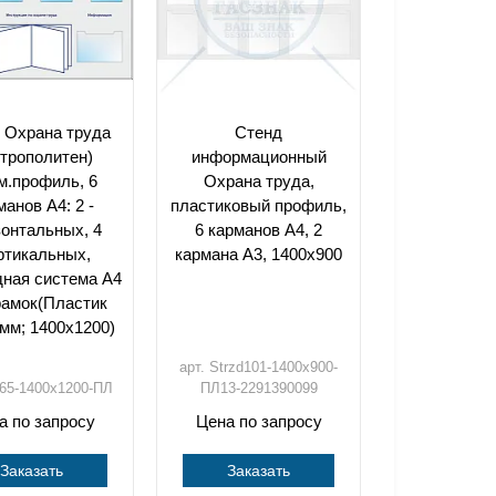
 Охрана труда
Стенд
трополитен)
информационный
м.профиль, 6
Охрана труда,
манов А4: 2 -
пластиковый профиль,
зонтальных, 4
6 карманов А4, 2
ртикальных,
кармана А3, 1400х900
дная система А4
рамок(Пластик
мм; 1400х1200)
арт. Strzd101-1400х900-
T65-1400х1200-ПЛ
ПЛ13-2291390099
а по запросу
Цена по запросу
Заказать
Заказать