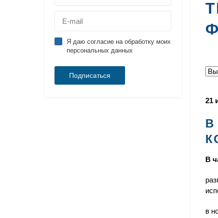
Т
Ф
Я даю согласие на обработку моих
персональных данных
21 
В
К
В ч
раз
исп
в н